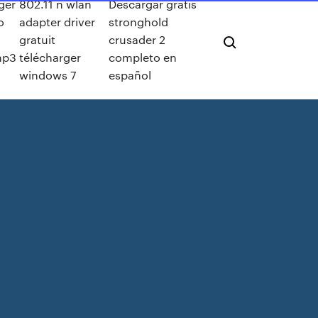
ger
802.11 n wlan
Descargar gratis
o
adapter driver
stronghold
gratuit
crusader 2
mp3
télécharger
completo en
windows 7
español