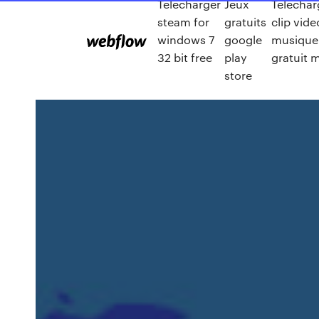
Télécharger
Jeux
Telechar
steam for
gratuits
clip vide
windows 7
google
musique
32 bit free
play
gratuit 
store